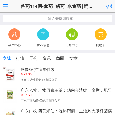
兽药114网-禽药|猪药|水禽药|饲料添加剂|养殖设备
输入关键词搜索
会员中心
发布信息
订单中心
购物车
商城
行情
展会
资讯
商圈
文章
感快好-抗病毒特效
￥99.00
河南世农生物制药有限公司
广东光牧 广牧胃泰主治：鸡内金溃疡、糜烂，肌胃
炎、腺胃炎等
￥37.50
广东广牧动物保健品有限公司
广东广牧 四黄米仙：湿热泻痢，主治鸡大肠杆菌病