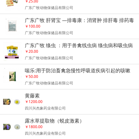
￥25.00
广东广牧动物保健品有限公司
广东广牧 肝肾宝 —排毒康：消肾肿 排肝毒 排药毒
排胎毒 排囊毒 抗应激
￥100.00
广东广牧动物保健品有限公司
广东广牧 绦虫 ：用于兽禽线虫病 绦虫病和吸虫病
￥20.00
广东广牧动物保健品有限公司
喘乐:用于防治畜禽急慢性呼吸道疾病引起的咳嗽
伸颈 呼吸哕音 气喘甩头等
￥50.00
广东广牧动物保健品有限公司
黄藤素
￥1200.00
四川兴杰象药业有限公司
露水草提取物（蜕皮激素）
￥1800.00
四川兴杰象药业有限公司