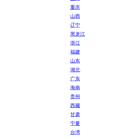
重庆
山西
辽宁
黑龙江
浙江
福建
山东
湖北
广东
海南
贵州
西藏
甘肃
宁夏
台湾