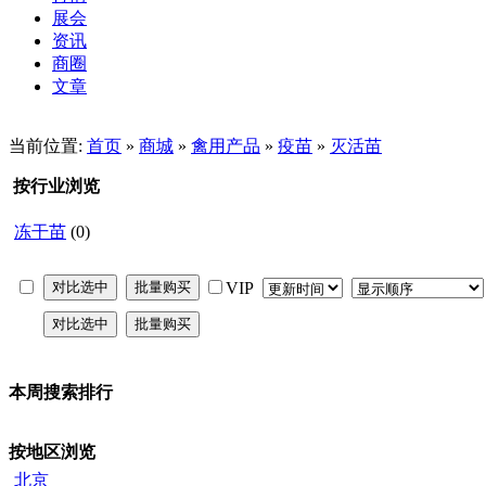
展会
资讯
商圈
文章
当前位置:
首页
»
商城
»
禽用产品
»
疫苗
»
灭活苗
按行业浏览
冻干苗
(0)
VIP
本周搜索排行
按地区浏览
北京