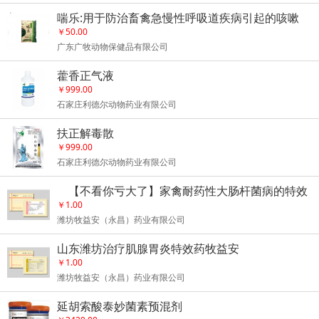
喘乐:用于防治畜禽急慢性呼吸道疾病引起的咳嗽
伸颈 呼吸哕音 气喘甩头等
￥50.00
广东广牧动物保健品有限公司
藿香正气液
￥999.00
石家庄利德尔动物药业有限公司
扶正解毒散
￥999.00
石家庄利德尔动物药业有限公司
【不看你亏大了】家禽耐药性大肠杆菌病的特效
药物治疗
￥1.00
潍坊牧益安（永昌）药业有限公司
山东潍坊治疗肌腺胃炎特效药牧益安
￥1.00
潍坊牧益安（永昌）药业有限公司
延胡索酸泰妙菌素预混剂