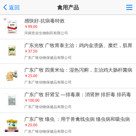
返回
禽用产品
感快好-抗病毒特效
￥99.00
河南世农生物制药有限公司
广东光牧 广牧胃泰主治：鸡内金溃疡、糜烂，肌胃
炎、腺胃炎等
￥37.50
广东广牧动物保健品有限公司
广东广牧 四黄米仙：湿热泻痢，主治鸡大肠杆菌病
￥25.00
广东广牧动物保健品有限公司
广东广牧 肝肾宝 —排毒康：消肾肿 排肝毒 排药毒
排胎毒 排囊毒 抗应激
￥100.00
广东广牧动物保健品有限公司
广东广牧 绦虫 ：用于兽禽线虫病 绦虫病和吸虫病
￥20.00
广东广牧动物保健品有限公司