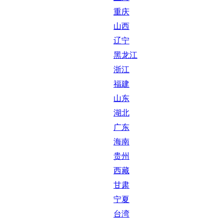
重庆
山西
辽宁
黑龙江
浙江
福建
山东
湖北
广东
海南
贵州
西藏
甘肃
宁夏
台湾