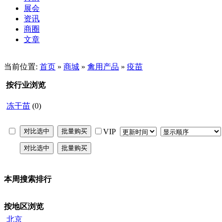
展会
资讯
商圈
文章
当前位置:
首页
»
商城
»
禽用产品
»
疫苗
按行业浏览
冻干苗
(0)
VIP
本周搜索排行
按地区浏览
北京