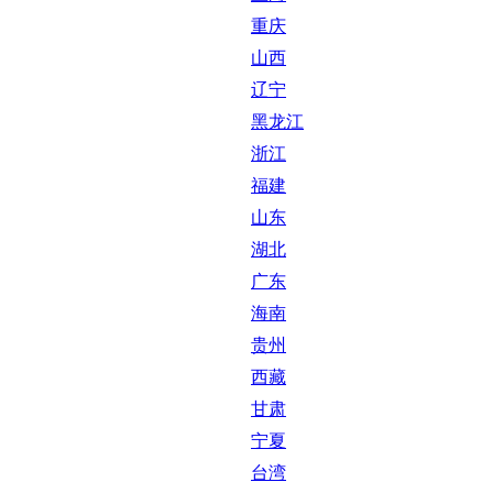
重庆
山西
辽宁
黑龙江
浙江
福建
山东
湖北
广东
海南
贵州
西藏
甘肃
宁夏
台湾