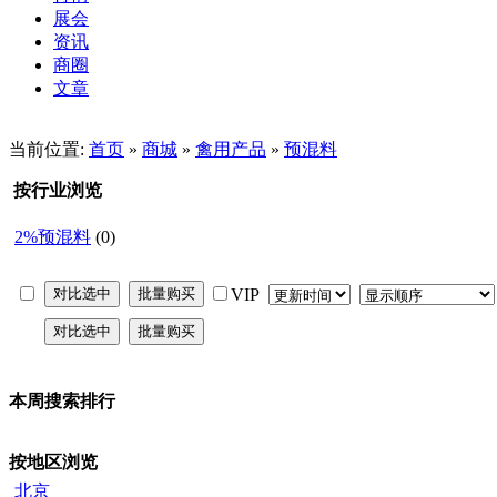
展会
资讯
商圈
文章
当前位置:
首页
»
商城
»
禽用产品
»
预混料
按行业浏览
2%预混料
(0)
VIP
本周搜索排行
按地区浏览
北京