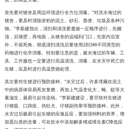
首先要对猪舍及周边环境进行全方位消毒。“对洪水淹过的
猪舍，要及时清除淤积的泥土、砂石、粪便、垃圾及各种污
物。”李新建指出，清扫和清洗要遵循一定顺序进行，先棚
顶，后墙壁，再地面，从猪舍的远端到门口，先室内后室
外，不留死角。彻底清扫清洗后要使用2到3种不同类型的
药物进行化学消毒。特别要注意的是，被水淹过的车辆、工
具、工作服也一定要进行高温清洗、消毒，在水灾中死亡的
生猪，应及时进行高温焚烧处理。
其次要对生猪进行预防接种。“水灾过后，许多埋藏在泥土
中的病原体容易死灰复燃，再加上气温变化大，蝇、蚊等大
量滋生，最易引起传染病。”李新建建议，要尽快对生猪进
行猪瘟、口蹄疫、伪狂犬、仔猪副伤寒等预防接种。此外，
水灾过后极易引起生猪的应激反应，要加强饲料的营养，增
加蛋白质的含量，可在饮水中添加解多维或维生素C降低应