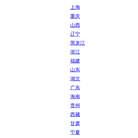
上海
重庆
山西
辽宁
黑龙江
浙江
福建
山东
湖北
广东
海南
贵州
西藏
甘肃
宁夏