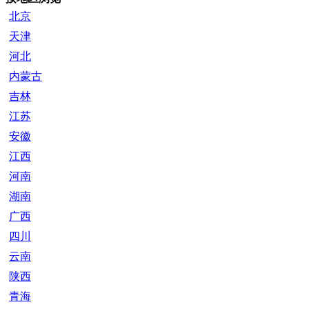
北京
天津
河北
内蒙古
吉林
江苏
安徽
江西
河南
湖南
广西
四川
云南
陕西
青海