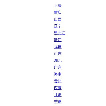
上海
重庆
山西
辽宁
黑龙江
浙江
福建
山东
湖北
广东
海南
贵州
西藏
甘肃
宁夏