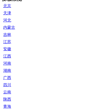
北京
天津
河北
内蒙古
吉林
江苏
安徽
江西
河南
湖南
广西
四川
云南
陕西
青海