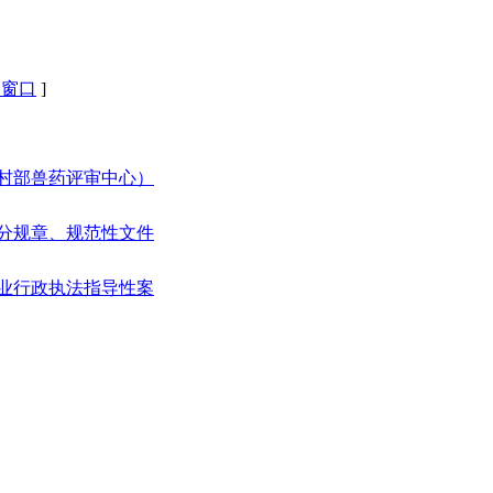
闭窗口
]
农村部兽药评审中心）
部分规章、规范性文件
农业行政执法指导性案