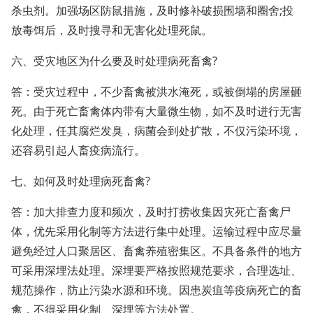
杀虫剂。加强场区防鼠措施，及时修补破损围墙和圈舍;投
放毒饵后，及时搜寻和无害化处理死鼠。
六、受灾地区为什么要及时处理病死畜禽?
答：受灾过程中，不少畜禽被洪水淹死，或被倒塌的房屋砸
死。由于死亡畜禽体内带有大量微生物，如不及时进行无害
化处理，任其腐烂发臭，病菌会到处扩散，不仅污染环境，
还容易引起人畜疫病流行。
七、如何及时处理病死畜禽?
答：加大排查力度和频次，及时打捞收集因灾死亡畜禽尸
体，优先采用化制等方法进行集中处理。运输过程中应尽量
避免经过人口聚居区、畜禽养殖密集区。不具备条件的地方
可采用深埋法处理。深埋要严格按照规范要求，合理选址、
规范操作，防止污染水源和环境。因患炭疽等疫病死亡的畜
禽，不得采用化制、深埋等方法处置。