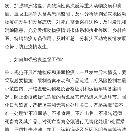
次。加强非洲猪瘟、高致病性禽流感等重大动物疫病和炭
疽、血吸虫病等人畜共患病监测，及时分析研判受灾地区动
物疫病发生和发展态势。对死亡畜禽采样送检，及时发现和
消除隐患。充分发挥动物疫情测报体系和执业兽医、乡村兽
医、特聘防疫专员作用，及时汇总、分析灾区动物疫情发展
态势，防止疫情发生。
十、如何加强检疫监督工作?
答：规范开展产地检疫和屠宰检疫，一旦发生异常情况，要
采取必要措施，限制畜禽移动和产品流通，将风险控制在最
小范围内。严格查验动物检疫合格证明和运输车辆备案情
况，防止染疫或疑似染疫的畜禽及其产品进入流通环节。强
化日常监督，严把屠宰和无害化处理关口，严格采取“四不
准一处理”(“不准宰杀、不准食用、不准出售、不准转运病
死畜禽及其产品，对死亡畜禽必须进行无害化处理”)处置措
施，严厉打击收购、加工、运输病死及死因不明畜禽等违法