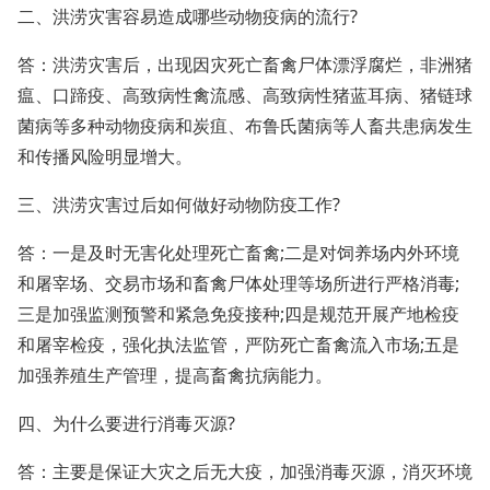
二、洪涝灾害容易造成哪些动物疫病的流行?
答：洪涝灾害后，出现因灾死亡畜禽尸体漂浮腐烂，非洲猪
瘟、口蹄疫、高致病性禽流感、高致病性猪蓝耳病、猪链球
菌病等多种动物疫病和炭疽、布鲁氏菌病等人畜共患病发生
和传播风险明显增大。
三、洪涝灾害过后如何做好动物防疫工作?
答：一是及时无害化处理死亡畜禽;二是对饲养场内外环境
和屠宰场、交易市场和畜禽尸体处理等场所进行严格消毒;
三是加强监测预警和紧急免疫接种;四是规范开展产地检疫
和屠宰检疫，强化执法监管，严防死亡畜禽流入市场;五是
加强养殖生产管理，提高畜禽抗病能力。
四、为什么要进行消毒灭源?
答：主要是保证大灾之后无大疫，加强消毒灭源，消灭环境