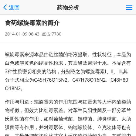
返回
药物分析
禽药螺旋霉素的简介
2014-01-09 08:43 点击:7780
螺旋霉素来源本品由链丝菌的培液提取。性状特征，本品为
白色或淡黄色的结晶性粉末，其盐酸盐易溶于水。本品含有
3种性质密切相关的结构，分别称之为螺旋霉素Ⅰ、Ⅱ、Ⅲ,其
分子式相应为C45H76O15N2、C47H78O16N2、C48H80
O18N2。
作用与用途：螺旋霉素的作用范围与红霉素等大环内酯类药
物相似，但效力比红霉素差。对革兰氏阳性菌及一部分革兰
氏阴性菌有作用，如对葡萄球菌、链球菌、肺炎球菌、大肠
弧菌等有作用，并对霉形体、钩端螺旋体、立克次体等也有
效，其最低抑菌浓度比其它大环内酯类药物为高，在试管内