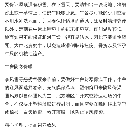
要保证屋顶没有积雪。在下雪天，要清扫出一块场地，将细
沙土或干草铺上，使奶牛能够卧息。牛舍尽可能的少用或者
不用水冲洗地面，并且要保证适度的通风，除及时清理粪便
以外，定期在牛床上铺垫干的锯末和垫草。夜间温度较低，
地面如果不能保证相对干燥，很容易结冰，因此不要追逐驱
逐、大声叱责奶牛，以免造成滑倒肢蹄扭伤、骨折以及怀孕
牛只的机械性流产。
牛舍防寒保暖
暴风雪等恶劣气候来临前，要做好牛舍防寒保温工作，牛舍
的迎风面选择卷帘、充气膜保温墙、塑钢窗用来防风保温，
通风则以自然通风为主。北方地区半开式或带运动场的牛
舍，不仅要用塑料薄膜进行封闭，而且需要在晚间挂上草帘
或棉被，白天掀帘、敞开薄膜，以防止冷风侵袭。
精心护理，提高饲养效果