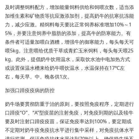
及时调整饲料配方，增加能量饲料供给和饲喂次数，适当添
加维生素和矿物质等抗应激添加剂，提高奶牛的抗寒抗冻能
力，减少应激。精饲料每天要比正常饲养标准增加10%～1
5%，并要注意饲养中脂肪的添加，提高牛的防寒能力。有
条件者可适量加喂白酒糟，增强牛的御寒能力，每头每天可
喂5kg。注意喂给优质干草或青贮玉米饲料，每头每天喂25
kg。此外，提倡奶牛饮用温水，采取饮水池中电加热方式
或设置保温水槽来给奶牛喂饮温水，水温保持在17℃左
右，每天早、中、晚各供1次。
加强口蹄疫疫病的防控
奶牛场要贯彻防重于治的原则，要按照免疫程序，定期进行
口蹄疫“O”、“A”型疫苗的注射免疫，对免疫到期的以及犊牛
要及时注射口蹄疫疫苗，保证免疫率达到100%，要定期或
不定期对奶牛疫免疫抗水平进行集中采样，对免疫抗体水平
进行监测，保证免疫抗体水平达到70%以上，确保奶牛场不