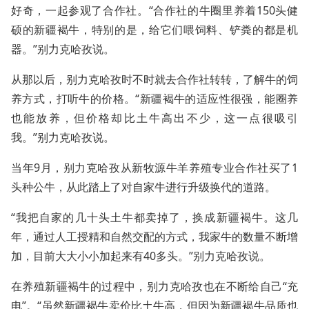
好奇，一起参观了合作社。“合作社的牛圈里养着150头健
硕的新疆褐牛，特别的是，给它们喂饲料、铲粪的都是机
器。”别力克哈孜说。
从那以后，别力克哈孜时不时就去合作社转转，了解牛的饲
养方式，打听牛的价格。“新疆褐牛的适应性很强，能圈养
也能放养，但价格却比土牛高出不少，这一点很吸引
我。”别力克哈孜说。
当年9月，别力克哈孜从新牧源牛羊养殖专业合作社买了1
头种公牛，从此踏上了对自家牛进行升级换代的道路。
“我把自家的几十头土牛都卖掉了，换成新疆褐牛。这几
年，通过人工授精和自然交配的方式，我家牛的数量不断增
加，目前大大小小加起来有40多头。”别力克哈孜说。
在养殖新疆褐牛的过程中，别力克哈孜也在不断给自己“充
电”。“虽然新疆褐牛卖价比土牛高，但因为新疆褐牛品质也