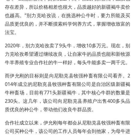
存在差异，所以价格相差也很大，品质越好的新疆褐牛卖价
也越高。”别力克哈孜说，在挑选种公牛时，要力所能及买
品质更优良的，并不断摸索科学饲养方式，掌握增收致富的
法宝。
2020年，别力克哈孜卖了9头牛，增收10多万元。现在，别
力克哈孜希望通过继续改良，让自家牛的品质也能和新牧源
牛羊养殖专业合作社的牛一样好，每头牛能多卖一两千元。
而伊允刚的目标则是向尼勒克县牧强种畜有限公司看齐。2
014年成立的尼勒克县牧强种畜有限公司是自治区级新疆褐
牛种畜场，目前有771头新疆褐牛，其中核心牛群的数量是
230头。这几年，该公司向尼勒克县养殖户出售400多头品
质优良的种公牛，带动他们改良牛群品质。
合作社成立以来，伊允刚每年都会从尼勒克县牧强种畜有限
公司买种公牛，该公司的工作人员每年会到他家，为母牛进