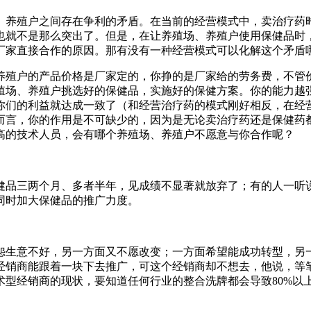
、养殖户之间存在争利的矛盾。在当前的经营模式中，卖治疗药
也就不是那么突出了。但是，在让养殖场、养殖户使用保健品时
厂家直接合作的原因。那有没有一种经营模式可以化解这个矛盾
养殖户的产品价格是厂家定的，你挣的是厂家给的劳务费，不管
殖场、养殖户挑选好的保健品，实施好的保健方案。你的能力越
你们的利益就达成一致了（和经营治疗药的模式刚好相反，在经
而言，你的作用是不可缺少的，因为是无论卖治疗药还是保健药
高的技术人员，会有哪个养殖场、养殖户不愿意与你合作呢？
健品三两个月、多者半年，见成绩不显著就放弃了；有的人一听
同时加大保健品的推广力度。
怨生意不好，另一方面又不愿改变；一方面希望能成功转型，另
经销商能跟着一块下去推广，可这个经销商却不想去，他说，等
术型经销商的现状，要知道任何行业的整合洗牌都会导致80%以
。