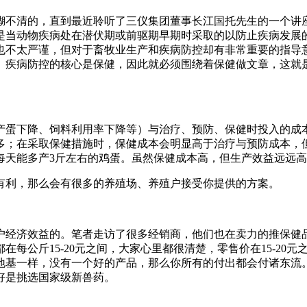
糊不清的，直到最近聆听了三仪集团董事长江国托先生的一个讲
是当动物疾病处在潜伏期或前驱期早期时采取的以防止疾病发展
也不太严谨，但对于畜牧业生产和疾病防控却有非常重要的指导意
。疾病防控的核心是保健，因此就必须围绕着保健做文章，这就是
产蛋下降、饲料利用率下降等）与治疗、预防、保健时投入的成
多；在采取保健措施时，保健成本会明显高于治疗与预防成本，
鸡每天能多产3斤左右的鸡蛋。虽然保健成本高，但生产效益远远
有利，那么会有很多的养殖场、养殖户接受你提供的方案。
户经济效益的。笔者走访了很多经销商，他们也在卖力的推保健
每公斤15-20元之间，大家心里都很清楚，零售价在15-20
地基一样，没有一个好的产品，那么你所有的付出都会付诸东流
好是挑选国家级新兽药。