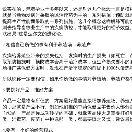
说实在的，笔者毕业十多年以来，还是对这几个概念一直是模
就是当动物发病时采取的以治疗药为主的一系列措施；预防就
提高生产性能而采取的一系列措施。这几个概念这样解释可能
则去指导畜牧业生产中的疾病防控，才能取得更好的经济效益
汰出局”这是达尔文的进化论。
2.相信自己所做的事有利于养殖场、养殖户
疾病给养殖业带来的损失包括：发病时的生产损失（如死亡、
取预防措施时，预防成本会高于治疗成本，但生产损失要小的
场推广某保健方案时，发现在产蛋率稳定的前提下1000只蛋
所以说你一定要相信，如果你所做的事情对养殖场、养殖户都
3.要挑好产品，推好方案
产品一定是物有所值的，方案最好是能直接增加养殖场、养殖
的，那就是产品不行。例如他们推的中药保健品零售价大部分都在
而知的。产品是你成功转型的基础，就像盖高楼大厦需要打好
类、消毒药、疫苗）中挑选那一类，都需要慎之又慎，建议最
4.要有一个好的经营模式