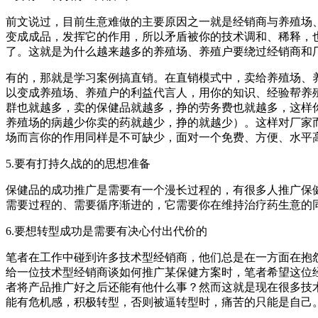
前文说过，目前生意难做的主要原因之一就是经销商与养殖场
变成成品，发挥它的作用，所以矛盾被你的技术调和、稀释，
了。这就是为什么越来越多的养殖场、养殖户要绕过经销商和
有的，那就是学习案例搞直销。在直销模式中，卖给养殖场、
以变成养殖场、养殖户的利益代言人，用你的知识、经验帮养
群也就越多，卖的保健品就越多，挣的劳务费也就越多，这样
养殖场的病越少你卖的药就越少，挣的就越少）。这样对厂家
场而言你的作用同样是不可缺少，面对一个免费、方便、水平
5.要有打持久战的的思想准备
保健品的成功推广是需要有一个漫长过程的，有很多人推广保
需要过程的、需要循序渐进的，它需要你在维持治疗药生意的
6.要想转型成功是需要有决心付出代价的
笔者在工作中碰到许多技术型经销商，他们总是在一方面在抱
给一位技术型经销商谈如何推广某保健方案时，笔者希望这位
者将产品推广好之后还能有他什么事？然而这就是现在很多技
能有危机感，积极转型，否则被逼转型时，痛苦的只能是自己