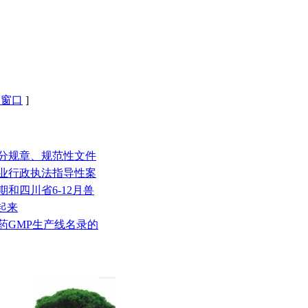
闭窗口
]
部分规章、规范性文件
农业行政执法指导性案
期和四川省6-12月兽
起来
药GMP生产线名录的