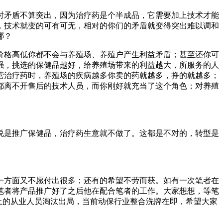
时矛盾不算突出，因为治疗药是个半成品，它需要加上技术才能
，技术就变的可有可无，相对的你们的矛盾就变得突出难以调和
哪？
价格高低你都不会与养殖场、养殖户产生利益矛盾；甚至还你可
强，挑选的保健品越好，给养殖场带来的利益越大，所服务的人
营治疗药时，养殖场的疾病越多你卖的药就越多，挣的就越多；
都离不开售后的技术人员，而你刚好就充当了这个角色；对养殖
说是推广保健品，治疗药生意就不做了。这都是不对的，转型是
一方面又不愿付出很多；还有的希望不劳而获。如有一次笔者在
笔者将产品推广好了之后他在配合笔者的工作。大家想想，等笔
上的从业人员淘汰出局，当前动保行业整合洗牌在即，希望大家