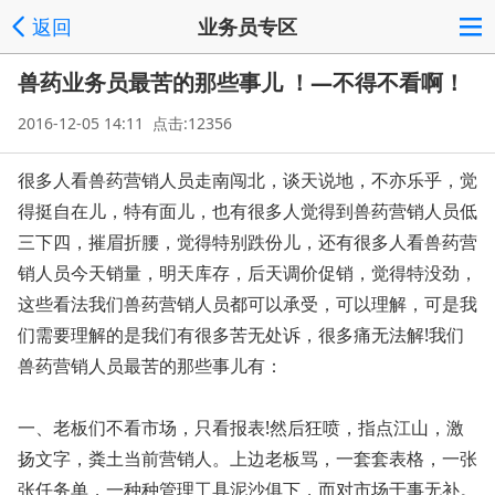
返回
业务员专区
兽药业务员最苦的那些事儿 ！—不得不看啊！
2016-12-05 14:11 点击:12356
很多人看兽药营销人员走南闯北，谈天说地，不亦乐乎，觉
得挺自在儿，特有面儿，也有很多人觉得到兽药营销人员低
三下四，摧眉折腰，觉得特别跌份儿，还有很多人看兽药营
销人员今天销量，明天库存，后天调价促销，觉得特没劲，
这些看法我们兽药营销人员都可以承受，可以理解，可是我
们需要理解的是我们有很多苦无处诉，很多痛无法解!我们
兽药营销人员最苦的那些事儿有：
一、老板们不看市场，只看报表!然后狂喷，指点江山，激
扬文字，粪土当前营销人。上边老板骂，一套套表格，一张
张任务单，一种种管理工具泥沙俱下，而对市场于事无补。