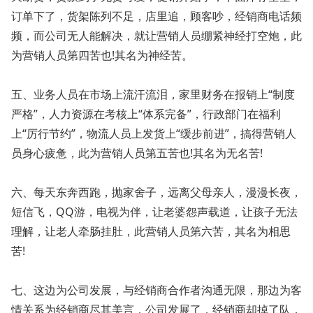
订单下了，货架陈列不足，店里追，顾客吵，经销商电话频
频，而公司无人能解决，就让营销人员绷紧神经打空炮，此
为营销人员第四苦也!其名为神经苦。
五、业务人员在市场上流汗流泪，家里财务在报销上“制度
严格”，人力资源在考核上“体系完备”，行政部门在福利
上“厉行节约”，物流人员上发货上“缓步前进”，搞得营销人
员身心疲惫，此为营销人员第五苦也!其名为无名苦!
六、每天东奔西跑，抛家舍子，远离父母亲人，漫漫长夜，
短信飞，QQ游，电视为伴，让老婆怨声载道，让孩子无法
理解，让老人牵肠挂肚，此营销人员第六苦，其名为相思
苦!
七、这边为公司发展，与经销商合作者沟通无限，那边为客
情关系为经销商尽其美言，公司发展了，经销商却掉了队，