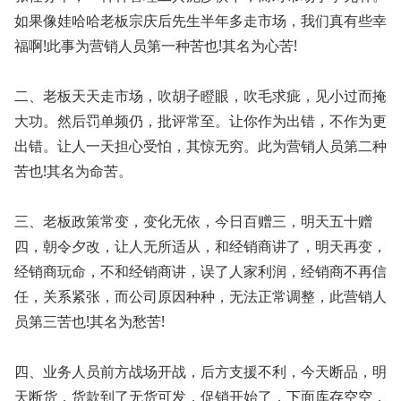
如果像娃哈哈老板宗庆后先生半年多走市场，我们真有些幸
福啊!此事为营销人员第一种苦也!其名为心苦!
二、老板天天走市场，吹胡子瞪眼，吹毛求疵，见小过而掩
大功。然后罚单频仍，批评常至。让你作为出错，不作为更
出错。让人一天担心受怕，其惊无穷。此为营销人员第二种
苦也!其名为命苦。
三、老板政策常变，变化无依，今日百赠三，明天五十赠
四，朝令夕改，让人无所适从，和经销商讲了，明天再变，
经销商玩命，不和经销商讲，误了人家利润，经销商不再信
任，关系紧张，而公司原因种种，无法正常调整，此营销人
员第三苦也!其名为愁苦!
四、业务人员前方战场开战，后方支援不利，今天断品，明
天断货，货款到了无货可发，促销开始了，下面库存空空，