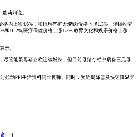
。”董莉娟说。
价格均上涨4.6%，涨幅均有扩大;猪肉价格下降1.3%，降幅收窄
和16.2%;医疗保健价格上涨1.3%;教育文化和娱乐价格上涨
伟表示。
面，尽管能繁母猪存栏连续增长，但目前母猪存栏中后备三元母
时拉动PPI生活资料同比反弹。同时，受近期降雪及快速降温天
闭窗口
]