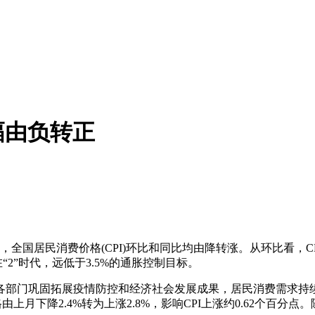
幅由负转正
，全国居民消费价格(CPI)环比和同比均由降转涨。从环比看，CPI
持在“2”时代，远低于3.5%的通胀控制目标。
各部门巩固拓展疫情防控和经济社会发展成果，居民消费需求持续
价格由上月下降2.4%转为上涨2.8%，影响CPI上涨约0.62个