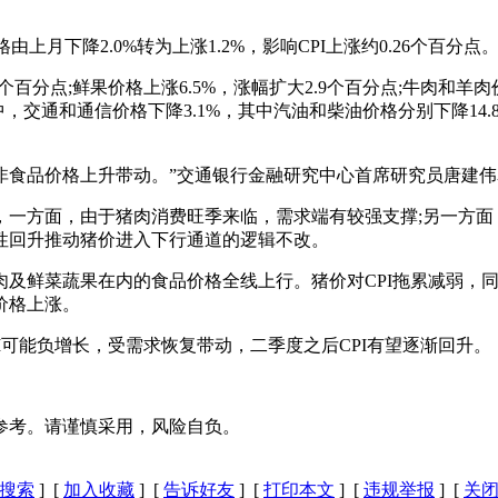
格由上月下降2.0%转为上涨1.2%，影响CPI上涨约0.26个百分点
百分点;鲜果价格上涨6.5%，涨幅扩大2.9个百分点;牛肉和羊肉
，交通和通信价格下降3.1%，其中汽油和柴油价格分别下降14.8%
关非食品价格上升带动。”交通银行金融研究中心首席研究员唐建
，一方面，由于猪肉消费旺季来临，需求端有较强支撑;另一方
性回升推动猪价进入下行通道的逻辑不改。
及鲜菜蔬果在内的食品价格全线上行。猪价对CPI拖累减弱，同
价格上涨。
CPI可能负增长，受需求恢复带动，二季度之后CPI有望逐渐回升。
参考。请谨慎采用，风险自负。
搜索
] [
加入收藏
] [
告诉好友
] [
打印本文
] [
违规举报
] [
关