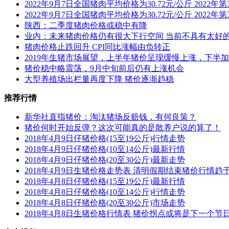
2022年9月7日全国猪肉平均价格为30.72元/公斤 20
2022年9月7日全国猪肉平均价格为30.72元/公斤 20
陕西：二季度猪肉价格或稳中有降
业内：未来猪肉价格仍有很大下行空间 当前不具有太好
猪肉价格止跌回升 CPI同比涨幅由负转正
2019年生猪市场展望，上半年猪价呈现缓慢上涨，下半
猪价稳中略震荡，9月中旬前后仍有上涨机会
大型养殖场出栏量再度下降 猪价逐渐趋稳
推荐行情
新华社直指猪价：淘汰猪场反赔钱，有何良策？
猪价何时开始反弹？这次可能真的是散养户说的算了！
2018年4月9日仔猪价格(15至19公斤)行情走势
2018年4月9日仔猪价格(10至14公斤)最新行情
2018年4月9日仔猪价格(20至30公斤)最新走势
2018年4月9日生猪价格走势表 清明假期结束猪价行情趋
2018年4月8日仔猪价格(15至19公斤)最新行情
2018年4月8日仔猪价格(10至14公斤)行情走势
2018年4月8日仔猪价格(20至30公斤)市场走势
2018年4月8日生猪价格行情表 猪价拐点或将是下一个节