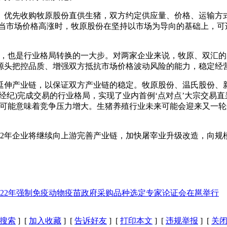
时、优先收购牧原股份直供生猪，双方约定供应量、价格、运输方
;当市场价格高涨时，牧原股份在坚持以市场为导向的基础上，可
步，也是行业格局转换的一大步。对两家企业来说，牧原、双汇
源头把控品质、增强双方抵抗市场价格波动风险的能力，稳定经
延伸产业链，以保证双方产业链的稳定。牧原股份、温氏股份、
经纪)完成交易的行业格局，实现了业内首例‘点对点’大宗交易
，可能意味着竞争压力增大。生猪养殖行业未来可能会迎来又一轮
2022年企业将继续向上游完善产业链，加快屠宰业升级改造，向
022年强制免疫动物疫苗政府采购品种选定专家论证会在邕举行
搜索
] [
加入收藏
] [
告诉好友
] [
打印本文
] [
违规举报
] [
关