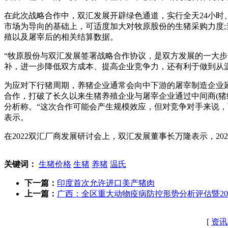
在此次战略合作中，双汇发展开辟绿色通道，实行全天24小
市场为导向的基础上，可适度加大对牧原股份的生猪采购力度
殖以及屠宰后的相关结算数据。
“牧原股份与双汇发展签署战略合作协议，是双方发展的一大
补，进一步降低双方成本、提高企业竞争力，还有利于做到从
为应对下行猪周期，养猪企业通常会向中下游的屠宰制造企业
合作，打破了长久以来生猪养殖企业与屠宰企业通过中间商(猪
分析称。“这次合作可能会产生规模效应，但对竞争对手来说
表示。
在2022双汇厂商发展研讨会上，双汇发展董事长万隆表示，
关键词：
生猪价格
生猪
养猪
温氏
下一篇：
印度首次允许进口美产猪肉
上一篇：
广西：全区重大动物疫病防控形势分析评估暨2
[
资讯