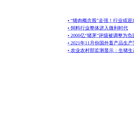
• “猪肉概念股”走强！行业或迎
• 饲料行业整体进入微利时代
• 2000亿“猪茅”评级被调整为
• 2021年11月份国外畜产品生
• 农业农村部监测显示：生猪生