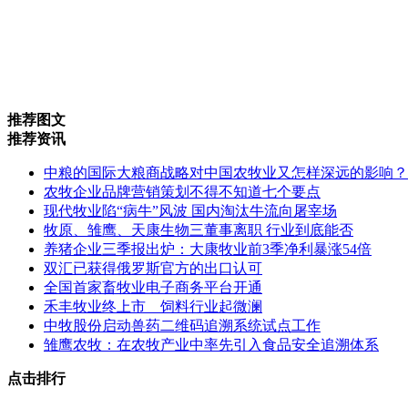
推荐图文
推荐资讯
中粮的国际大粮商战略对中国农牧业又怎样深远的影响？
农牧企业品牌营销策划不得不知道七个要点
现代牧业陷“病牛”风波 国内淘汰牛流向屠宰场
牧原、雏鹰、天康生物三董事离职 行业到底能否
养猪企业三季报出炉：大康牧业前3季净利暴涨54倍
双汇已获得俄罗斯官方的出口认可
全国首家畜牧业电子商务平台开通
禾丰牧业终上市 饲料行业起微澜
中牧股份启动兽药二维码追溯系统试点工作
雏鹰农牧：在农牧产业中率先引入食品安全追溯体系
点击排行