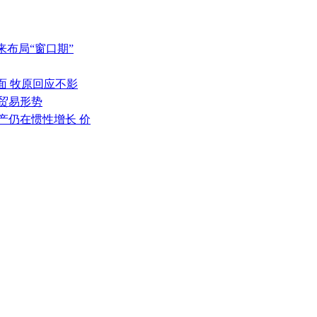
来布局“窗口期”
负面 牧原回应不影
产贸易形势
产仍在惯性增长 价