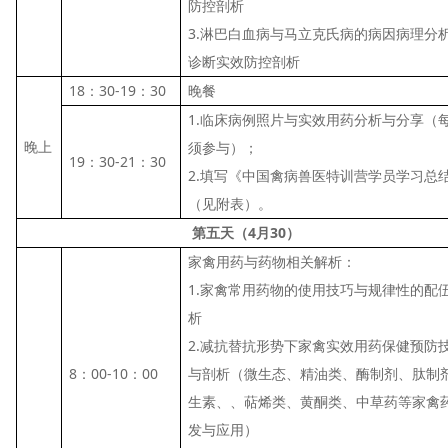
防控剖析
3.淋巴白血病与马立克氏病的病因病理分
诊断实效防控剖析
18：30-19：30
晚餐
1.临床病例照片与实效用药分析与分享（
晚上
须参与）；
19：30-21：30
2.填写《中国禽病兽医特训营学员学习总
（见附表）。
第五天（4月30）
家禽用药与药物相关解析：
1.家禽常用药物的使用技巧与规律性的配
析
2.减抗替抗形势下家禽实效用药保健预防
8：00-10：00
与剖析（微生态、精油类、酶制剂、肽制
生素、、萜烯类、黄酮类、中草药等家禽
发与应用）