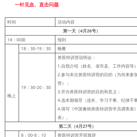
一针见血、直击问题
时间
活动内容
第一天（4月26号）
14：00前
报到
18：30-19：30
晚餐
兽医特训营说明会：
1.自我介绍（姓名、省市县、工作内容等
2.参与本次兽医特训营的目的（为何来参
营）；
19：30-20：30
3.开办兽医特训营的目的和意义；
晚上
4.选本期领导（连长、学习干事、纪律干
4.填写《中国禽病兽医特训营学员调查表
表）。
第二天（4月27号）
8：00-8：10
兽医特训营开班致辞