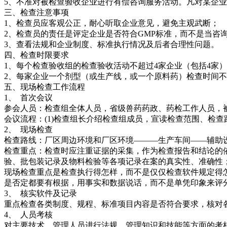
5、不准对被检查验收企业进行有偿咨询服务活动。凡对某企
三、检查注意事项
1、检查员应客观公正，耐心听取企业意见，避免主观武断；
2、检查员的责任是评定企业是否符合GMP标准，而不是当咨
3、查看法规和企业制度、标准执行情况及后者合理性问题。
四、检查时限要求
1、每个检查验收组的检查验收活动不超过4家企业（包括4家
2、每家企业一个剂型（或生产线，或一个原料药）检查时间不
五、现场检查工作流程
1、 首次会议
参会人员：检查组全体人员，省级兽药药政、药检工作人员，
会议流程：(1)检查组长介绍检查组成员，宣读检查范围、检
2、 现场检查
检查路线：厂区周边环境和厂区环境———生产车间——辅助
检查重点：检查时应注重证据的采集，作为检查报告和结论的
验、批包装记录及物料检验等各项记录在案的真实性、准确性
现场检查重点是检查执行得怎样，而不是仅仅检查软件规定得
是否定都要有根据，用事实和数据说话，而不是单凭印象来评
3、 核实软件及记录
重点检查各类制度、规程、标准项目内容是否符合要求，核对
4、 人员考核
对主要技术、管理人员进行法规、管理知识和技能等方面的考