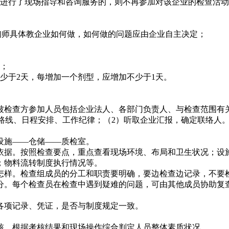
业进行了现场指导和咨询服务的，则不再参加对该企业的检查活
询师具体教企业如何做，如何做的问题应由企业自主决定；
）；
少于2天，每增加一个剂型，应增加不少于1天。
被检查方参加人员包括企业法人、各部门负责人、与检查范围有关
查路线、日程安排、工作纪律；（2）听取企业汇报，确定联络人
设施——仓储——质检室。
依据。按照检查要点，重点查看现场环境、布局和卫生状况；设
；物料流转制度执行情况等。
怎样。检查组成员的分工和职责要明确，要边检查边记录，不要检
分。每个检查员在检查中遇到疑难的问题，可由其他成员协助复
各项记录、凭证，是否与制度规定一致。
核。根据考核结果和现场操作综合判定人员整体素质状况。