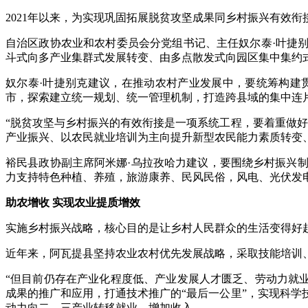
2021年以来，为实现巩固拓展脱贫攻坚成果同乡村振兴有效
自治区政协农业和农村委员会分党组书记、主任奴尔泰·叶捷
斗式向多产业集群式发展转变、由多点散发式向园区集中集约式
奴尔泰·叶捷别克建议，在推动农村产业发展中，要统筹构建
市，探索建立统一规划、统一管理机制，打造跨县域的集中连
“脱贫攻坚与乡村振兴的有效衔接是一项系统工程，要着重做
产业振兴、以农民就业培训为主向提升新型农民能力素质转变
裕民县政协副主席阿米娜·乌拉孜哈力建议，要围绕乡村振兴
力支持特色种植、养殖，旅游康养、民风民俗，风电、光伏发
助农增收 实现农业提质增效
实施乡村振兴战略，核心目的是让乡村人民群众的生活变得好
近年来，阿瓦提县坚持农业农村优先发展战略，采取技能培训
“但目前仍存在产业化程度低、产业发展人才匮乏、劳动力就
成果的推广和应用，打通技术推广的“最后一公里”，实现科
动力向二、三产业转移就业，增加收入。