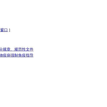
闭窗口
]
部分规章、规范性文件
动物疫病强制免疫指导