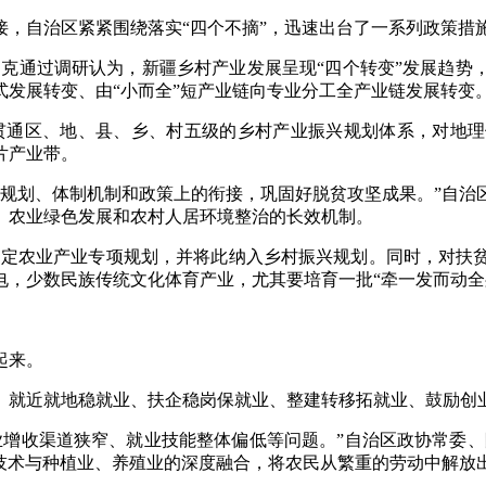
衔接，自治区紧紧围绕落实“四个不摘”，迅速出台了一系列政策
别克通过调研认为，新疆乡村产业发展呈现“四个转变”发展趋势
发展转变、由“小而全”短产业链向专业分工全产业链发展转变
贯通区、地、县、乡、村五级的乡村产业振兴规划体系，对地
片产业带。
好规划、体制机制和政策上的衔接，巩固好脱贫攻坚成果。”自治
、农业绿色发展和农村人居环境整治的长效机制。
制定农业产业专项规划，并将此纳入乡村振兴规划。同时，对扶
电，少数民族传统文化体育产业，尤其要培育一批“牵一发而动全
起来。
、就近就地稳就业、扶企稳岗保就业、整建转移拓就业、鼓励创
业增收渠道狭窄、就业技能整体偏低等问题。”自治区政协常委、
学技术与种植业、养殖业的深度融合，将农民从繁重的劳动中解放