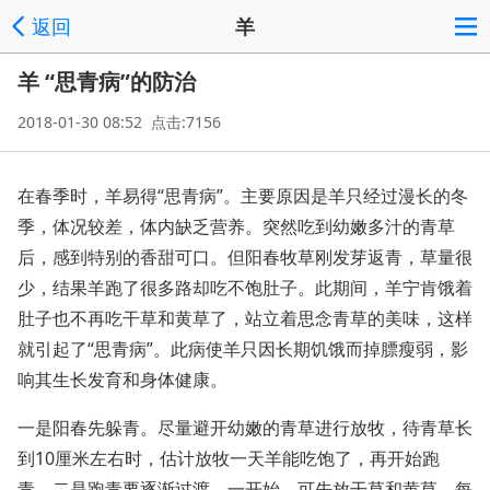
返回
羊
羊 “思青病”的防治
2018-01-30 08:52 点击:7156
在春季时，羊易得“思青病”。主要原因是羊只经过漫长的冬
季，体况较差，体内缺乏营养。突然吃到幼嫩多汁的青草
后，感到特别的香甜可口。但阳春牧草刚发芽返青，草量很
少，结果羊跑了很多路却吃不饱肚子。此期间，羊宁肯饿着
肚子也不再吃干草和黄草了，站立着思念青草的美味，这样
就引起了“思青病”。此病使羊只因长期饥饿而掉膘瘦弱，影
响其生长发育和身体健康。
一是阳春先躲青。尽量避开幼嫩的青草进行放牧，待青草长
到10厘米左右时，估计放牧一天羊能吃饱了，再开始跑
青。二是跑青要逐渐过渡。一开始，可先放干草和黄草，每