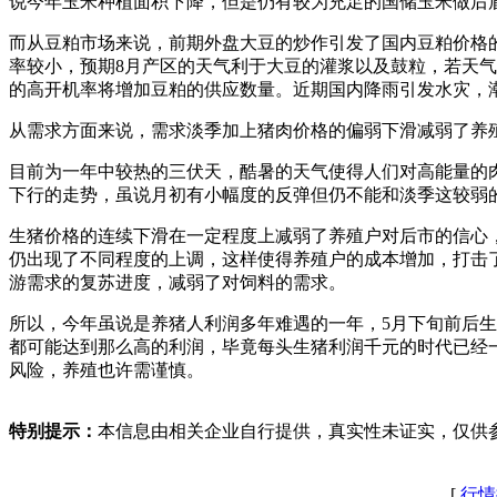
说今年玉米种植面积下降，但是仍有较为充足的国储玉米做后
而从豆粕市场来说，前期外盘大豆的炒作引发了国内豆粕价格
率较小，预期8月产区的天气利于大豆的灌浆以及鼓粒，若天
的高开机率将增加豆粕的供应数量。近期国内降雨引发水灾，
从需求方面来说，需求淡季加上猪肉价格的偏弱下滑减弱了养
目前为一年中较热的三伏天，酷暑的天气使得人们对高能量的
下行的走势，虽说月初有小幅度的反弹但仍不能和淡季这较弱
生猪价格的连续下滑在一定程度上减弱了养殖户对后市的信心
仍出现了不同程度的上调，这样使得养殖户的成本增加，打击
游需求的复苏进度，减弱了对饲料的需求。
所以，今年虽说是养猪人利润多年难遇的一年，5月下旬前后
都可能达到那么高的利润，毕竟每头生猪利润千元的时代已经
风险，养殖也许需谨慎。
特别提示：
本信息由相关企业自行提供，真实性未证实，仅供
[
行情