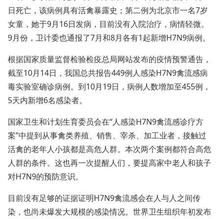
日死亡，该病例具有活禽暴露史；第二例为北京市一名7岁
女童，她于9月16日发病，目前没有入院治疗，病情轻微。
9月份，卫计委也通报了7月和8月各有1起新增H7N9病例。
根据国家质量监督检验检疫总局网站发布的疫情预警通告，
截至10月14日，我国总共报告449例人感染H7N9禽流感病
毒实验室确诊病例。到10月19日，病例人数增加至455例，
5天内新增6名感染者。
国家卫生和计划生育委员会在“人感染H7N9禽流感诊疗方
案”中提到从事禽类养殖、销售、宰杀、加工业者，接触过
活禽的老年人小孩都是高危人群。本次两个案例都符合高危
人群的条件。这也再一次提醒人们，要提高家中老人和孩子
对H7N9的预防意识。
目前没有足够的证据证明H7N9禽流感会在人与人之间传
染，也尚未爆发大规模的感染情况。世界卫生组织年初发布