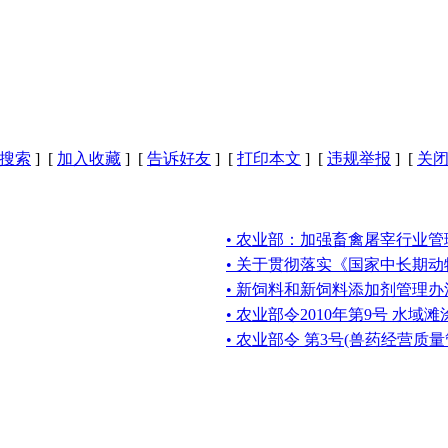
搜索
] [
加入收藏
] [
告诉好友
] [
打印本文
] [
违规举报
] [
关
• 农业部：加强畜禽屠宰行业
• 关于贯彻落实《国家中长期动
• 新饲料和新饲料添加剂管理办
• 农业部令2010年第9号 水
• 农业部令 第3号(兽药经营质