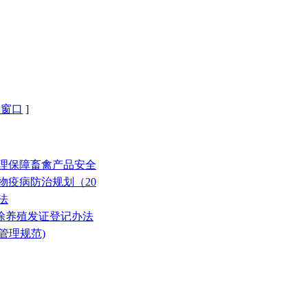
闭窗口
]
管理保障畜禽产品安全
物疫病防治规划（20
法
域滩涂养殖发证登记办法
量管理规范)