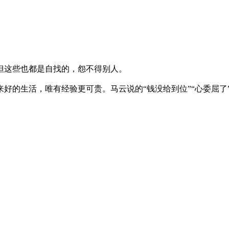
但这些也都是自找的，怨不得别人。
好的生活，唯有经验更可贵。马云说的“钱没给到位”“心委屈了
自信。
我曾经很自卑。
极致，某一个细节上想得比别人更到位，也该为自己加油和叫好
做殊死搏斗
搜索
] [
加入收藏
] [
告诉好友
] [
打印本文
] [
违规举报
] [
关