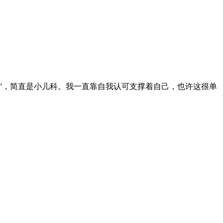
”，简直是小儿科。我一直靠自我认可支撑着自己，也许这很单
。慢慢地，你就会发现，你的能力已经超出其他人了。
闭窗口
]