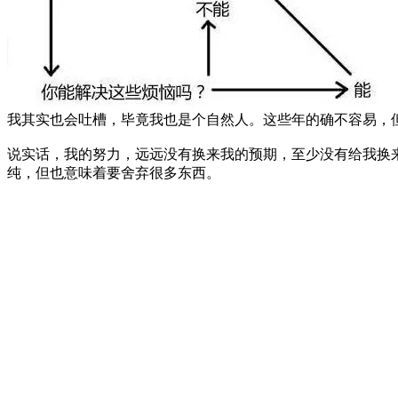
我其实也会吐槽，毕竟我也是个自然人。这些年的确不容易，
说实话，我的努力，远远没有换来我的预期，至少没有给我换来
纯，但也意味着要舍弃很多东西。
其实
自我认可、自我激励，一个根本的目的在于帮助自己找到
自我认可需要从小事看起，哪怕你在一个帖子上做得比别人更
下一篇：
就算下个世纪末，兽药企业也不能拿情绪化营销
上一篇：
对于所有疾病的处理原则：越早处理损失越小
[
文章