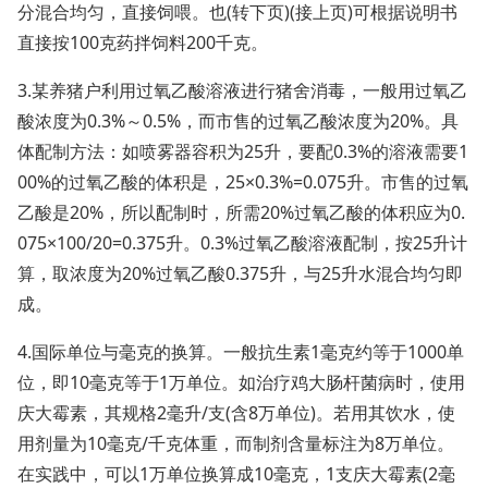
分混合均匀，直接饲喂。也(转下页)(接上页)可根据说明书
直接按100克药拌饲料200千克。
3.某养猪户利用过氧乙酸溶液进行猪舍消毒，一般用过氧乙
酸浓度为0.3%～0.5%，而市售的过氧乙酸浓度为20%。具
体配制方法：如喷雾器容积为25升，要配0.3%的溶液需要1
00%的过氧乙酸的体积是，25×0.3%=0.075升。市售的过氧
乙酸是20%，所以配制时，所需20%过氧乙酸的体积应为0.
075×100/20=0.375升。0.3%过氧乙酸溶液配制，按25升计
算，取浓度为20%过氧乙酸0.375升，与25升水混合均匀即
成。
4.国际单位与毫克的换算。一般抗生素1毫克约等于1000单
位，即10毫克等于1万单位。如治疗鸡大肠杆菌病时，使用
庆大霉素，其规格2毫升/支(含8万单位)。若用其饮水，使
用剂量为10毫克/千克体重，而制剂含量标注为8万单位。
在实践中，可以1万单位换算成10毫克，1支庆大霉素(2毫