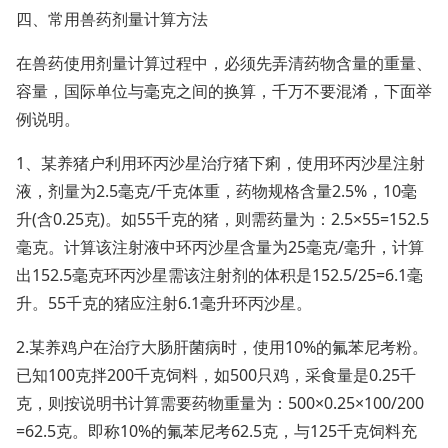
四、常用兽药剂量计算方法
在兽药使用剂量计算过程中，必须先弄清药物含量的重量、
容量，国际单位与毫克之间的换算，千万不要混淆，下面举
例说明。
1、某养猪户利用环丙沙星治疗猪下痢，使用环丙沙星注射
液，剂量为2.5毫克/千克体重，药物规格含量2.5%，10毫
升(含0.25克)。如55千克的猪，则需药量为：2.5×55=152.5
毫克。计算该注射液中环丙沙星含量为25毫克/毫升，计算
出152.5毫克环丙沙星需该注射剂的体积是152.5/25=6.1毫
升。55千克的猪应注射6.1毫升环丙沙星。
2.某养鸡户在治疗大肠肝菌病时，使用10%的氟苯尼考粉。
已知100克拌200千克饲料，如500只鸡，采食量是0.25千
克，则按说明书计算需要药物重量为：500×0.25×100/200
=62.5克。即称10%的氟苯尼考62.5克，与125千克饲料充