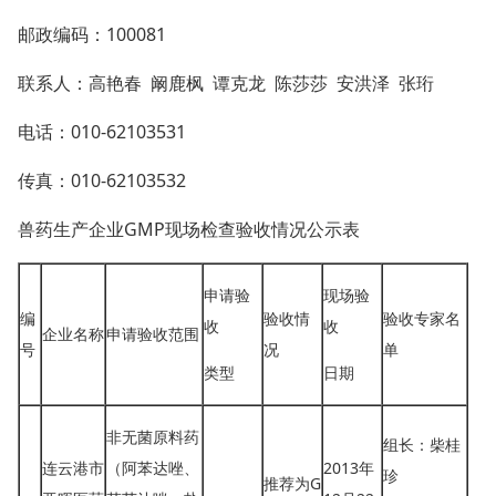
邮政编码：100081
联系人：高艳春 阚鹿枫 谭克龙 陈莎莎 安洪泽 张珩
电话：010-62103531
传真：010-62103532
兽药生产企业GMP现场检查验收情况公示表
申请验
现场验
编
验收情
验收专家名
收
收
企业名称
申请验收范围
号
况
单
类型
日期
非无菌原料药
组长：柴桂
连云港市
（阿苯达唑、
2013年
珍
推荐为G