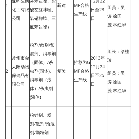
亚晖医药
芬苯达唑、盐
12月22
1
新建
MP合格
组员：吴
化工有限
酸左旋咪唑、
日至23
生产线
涛 徐国
公司
氯硝柳胺、三
日
茂 林红华
氯苯达唑）
粉剂/散剂/预
组长：柴桂
混剂、消毒剂
常州市金
2013年
珍
（固体）/杀
推荐为G
太阳动物
12月24
2
虫剂(固体)、
复验
MP合格
组员：吴
保健品有
日至25
消毒剂（液
生产线
涛 徐国
限公司
日
体）/杀虫剂
茂 林红华
(液体)
粉针剂、粉
剂/散剂/预混
剂/颗粒剂