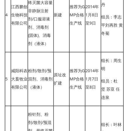
终灭菌大容量
丹
江西鹏创
推荐为G
2014年
非静脉注射
4
生物科技
新建
MP合格
1月8日
组员：李志
剂/口服溶液
有限公司
生产线
至9日
平刘再胜 黄
剂、消毒剂
冬菊
(固体)、消毒
剂（液体）
组长：周生
明
咸阳科农
粉剂/散剂/预
推荐为G
2014年
原址改
5
大畜牧业
混剂、消毒剂
MP合格
1月7日
组员：杜
扩建
有限公司
（液体）
生产线
至8日
坚 苏亚 任
连泉
粉针剂、粉
剂/散剂/预混
组长：叶林
剂、最终灭菌