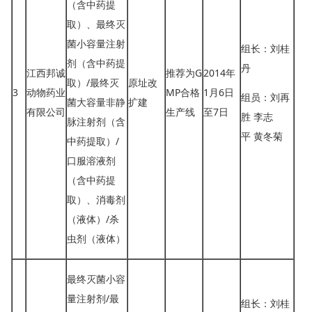
（含中药提
取）、最终灭
菌小容量注射
组长：刘桂
剂（含中药提
丹
江西邦诚
推荐为G
2014年
取）/最终灭
原址改
3
动物药业
MP合格
1月6日
组员：刘再
菌大容量非静
扩建
有限公司
生产线
至7日
胜 李志
脉注射剂（含
平 黄冬菊
中药提取）/
口服溶液剂
（含中药提
取）、消毒剂
（液体）/杀
虫剂（液体）
最终灭菌小容
量注射剂/最
组长：刘桂