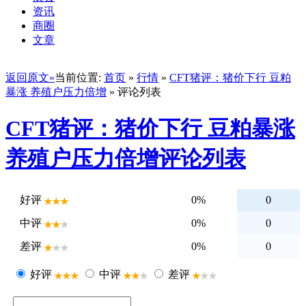
资讯
商圈
文章
返回原文»
当前位置:
首页
»
行情
»
CFT猪评：猪价下行 豆粕
暴涨 养殖户压力倍增
» 评论列表
CFT猪评：猪价下行 豆粕暴涨
养殖户压力倍增评论列表
好评
0%
0
中评
0%
0
差评
0%
0
好评
中评
差评