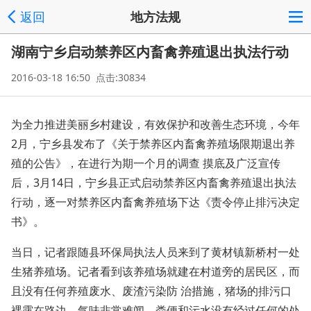
返回
地方法规
湖南宁乡启动禁养区内畜禽养殖退出执法行动
2016-03-18 16:50 点击:30834
为全力推进美丽乡村建设，有效保护和改善生态环境，今年
2月，宁乡县发布了《关于禁养区内畜禽养殖场限期退出养
殖的公告》，在进行为期一个月的调查 摸底及广泛宣传
后，3月14日，宁乡县正式启动禁养区内畜禽养殖退出执法
行动，逐一对禁养区内畜禽养殖场下达《责令停止排污决定
书》。
当日，记者跟随县环保局执法人员来到了黄材镇新桥村一处
生猪养殖场。记者看到该养殖场就建在村道旁的居民区，而
且没有任何养殖废水、废渣污染防 治措施，猪场的排污口
裸露在路边，气味非常难闻，粪便和污水没有经过任何的处