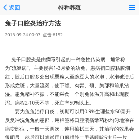
返回
特种养殖
兔子口腔炎治疗方法
2015-09-24 00:07 点击:6182
兔子口腔炎是由病毒引起的一种急性传染病，通常称
为“流涎病”。主要侵害1-3月龄的幼兔。患病初口腔粘膜潮
红，随后口腔多处出现粟粒大至豌豆大的水泡，水泡破溃后
形成烂斑，大量流涎，使下颌、肉髯、颈、胸部和前爪沾
湿。患兔精神不振，不能采食，个别兔体温升高和出现腹
泻。病程2-10天不等，死亡率50%以上。
要为兔兔治疗口炎，初期可以用0.9%生理盐水50毫升
反复冲洗兔兔的患部，用棉签将口腔溃疡散药粉均匀地涂在
病变部位，一般一天两次，连用擦拭三天，其治疗的效果会
很明显。然后可以尝试用口服磺胺二甲基嘧啶5市斤一片，